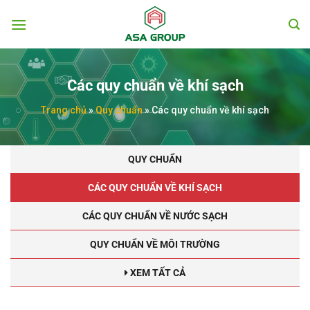
Chuyển
đến
nội
dung
Các quy chuẩn về khí sạch
Trang chủ
»
Quy chuẩn
»
Các quy chuẩn về khí sạch
QUY CHUẨN
CÁC QUY CHUẨN VỀ KHÍ SẠCH
CÁC QUY CHUẨN VỀ NƯỚC SẠCH
QUY CHUẨN VỀ MÔI TRƯỜNG
XEM TẤT CẢ