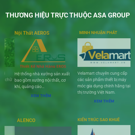
THƯƠNG HIỆU TRỰC THUỘC ASA GROUP
Nội Thất AEROS
MINH NHUẬN PHÁT
AS
Velamart chuyên cung cấp
Hệ thống nhà xưởng sản xuất
Tư v
các sản phẩm thiết bị máy
bao gồm xưởng nội thất, cơ
thấ
móc gia dụng chính hãng tại
khí, quảng cáo…
cư, 
thị trường Việt Nam.
sh
XEM THÊM
XEM THÊM
KIẾN TRÚC SAO KHUÊ
ALENCO
AL