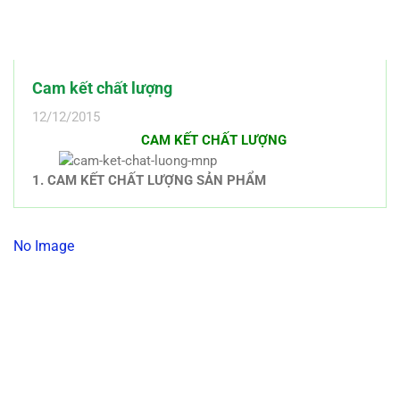
Cam kết chất lượng
12/12/2015
CAM KẾT CHẤT LƯỢNG
1. CAM KẾT CHẤT LƯỢNG SẢN PHẨM
Minh Nhuận Phát luôn lấy chất lượng sản phẩm làm giá
trị cốt lõi cho sự phát triển của mình. Vì vậy, chúng tôi
cam kết chỉ mang đến cho khách hàng những sản phẩm
No Image
bảo đảm đúng chất lượng, quy cách, vật liệu, đúng theo
tiêu chuẩn nhà sản xuất mà MNP đã tư vấn và làm trong
hợp đồng.
Chúng tôi bảo đảm các sản phẩm được sản xuất với
công nghệ tiên tiến nhất hiện nay và được kiểm tra thực
nghiệm trước khi xuất xưởng để tránh các sự cố đáng
tiếc có thể xảy ra, nhằm mang đến cho Quý khách hàng
sản phẩm chất lượng tốt nhất và đáng tin cậy nhất.