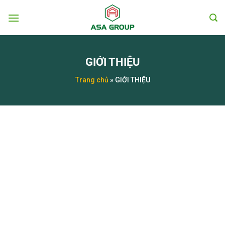
Chuyển
đến
nội
dung
GIỚI THIỆU
Trang chủ
»
GIỚI THIỆU