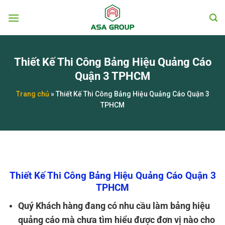
Chuyển
đến
nội
dung
Thiết Kế Thi Công Bảng Hiệu Quảng Cáo
Quận 3 TPHCM
Trang chủ
»
Thiết Kế Thi Công Bảng Hiệu Quảng Cáo Quận 3
TPHCM
Thiết Kế Thi Công Bảng Hiệu Quảng Cáo Quận 3
TPHCM
Quý Khách hàng đang có nhu cầu làm bảng hiệu
quảng cáo mà chưa tìm hiểu được đơn vị nào cho