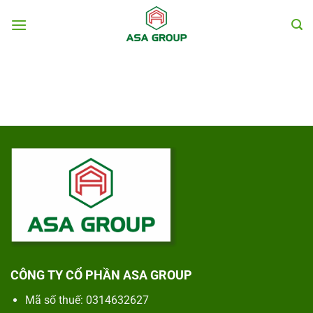
Chuyển
đến
nội
dung
CÔNG TY CỔ PHẦN ASA GROUP
Mã số thuế: 0314632627