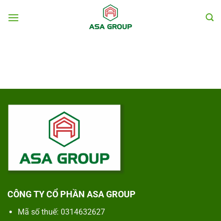
Chuyển
đến
nội
dung
CÔNG TY CỔ PHẦN ASA GROUP
Mã số thuế: 0314632627