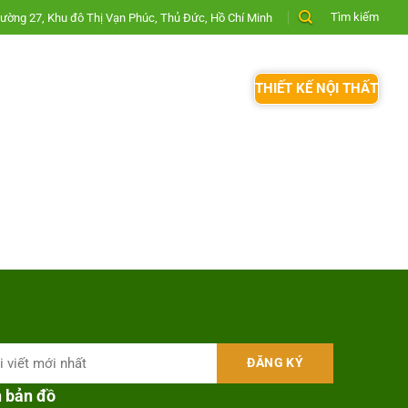
Tìm kiếm
ường 27, Khu đô Thị Vạn Phúc, Thủ Đức, Hồ Chí Minh
THIẾT KẾ NỘI THẤT
n bản đồ