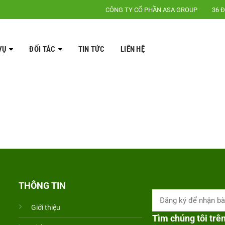
CÔNG TY CỔ PHẦN ASA GROUP
36 Đ
VỤ
ĐỐI TÁC
TIN TỨC
LIÊN HỆ
THÔNG TIN
Giới thiệu
Tìm chúng tôi trê