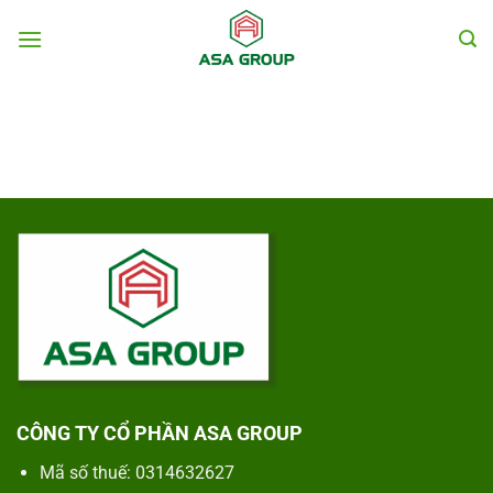
Chuyển
đến
nội
dung
CÔNG TY CỔ PHẦN ASA GROUP
Mã số thuế: 0314632627