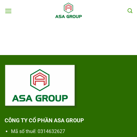
Chuyển
đến
nội
dung
CÔNG TY CỔ PHẦN ASA GROUP
Mã số thuế: 0314632627