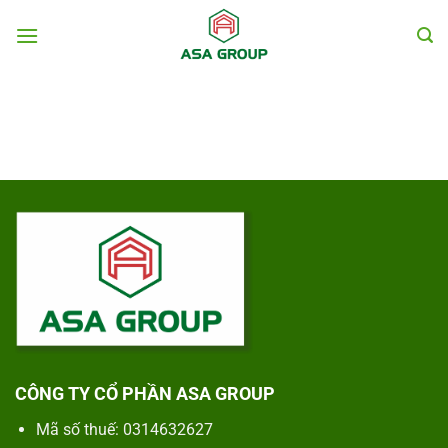
Chuyển
đến
nội
dung
CÔNG TY CỔ PHẦN ASA GROUP
Mã số thuế: 0314632627