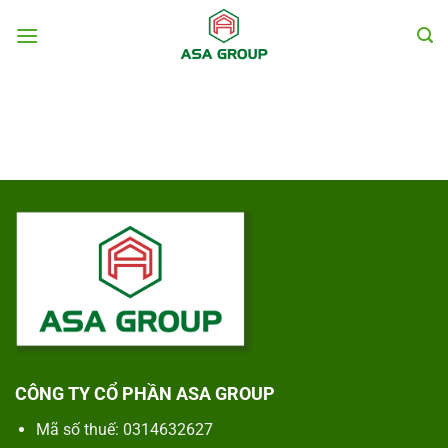
Chuyển
đến
nội
dung
CÔNG TY CỔ PHẦN ASA GROUP
Mã số thuế: 0314632627