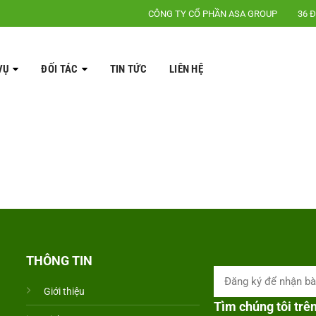
CÔNG TY CỔ PHẦN ASA GROUP
36 Đ
VỤ
ĐỐI TÁC
TIN TỨC
LIÊN HỆ
THÔNG TIN
Giới thiệu
Tìm chúng tôi trê