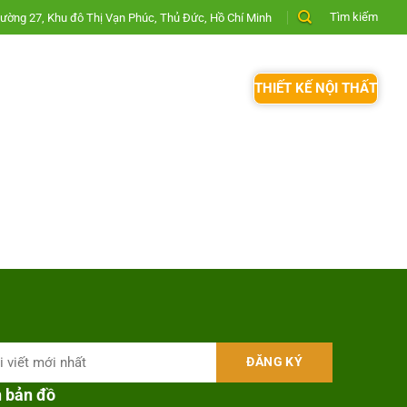
Tìm kiếm
ường 27, Khu đô Thị Vạn Phúc, Thủ Đức, Hồ Chí Minh
THIẾT KẾ NỘI THẤT
n bản đồ