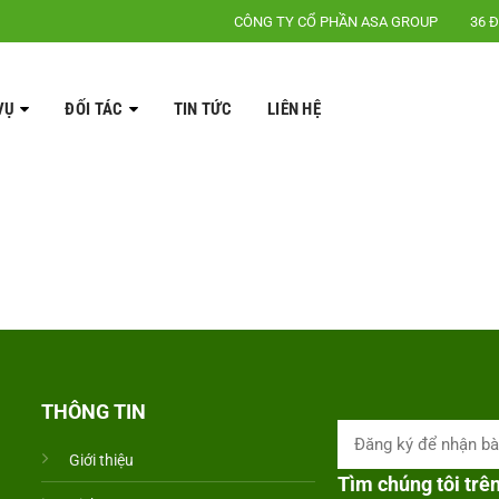
CÔNG TY CỔ PHẦN ASA GROUP
36 Đ
VỤ
ĐỐI TÁC
TIN TỨC
LIÊN HỆ
THÔNG TIN
Giới thiệu
Tìm chúng tôi trê