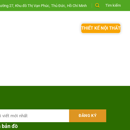
Tìm kiếm
ường 27, Khu đô Thị Vạn Phúc, Thủ Đức, Hồ Chí Minh
THIẾT KẾ NỘI THẤT
n bản đồ