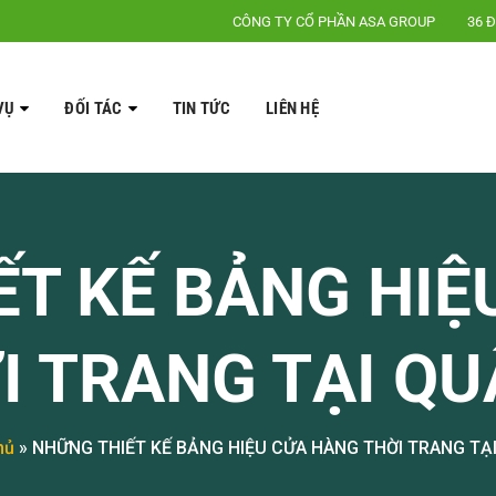
CÔNG TY CỔ PHẦN ASA GROUP
36 Đ
VỤ
ĐỐI TÁC
TIN TỨC
LIÊN HỆ
ẾT KẾ BẢNG HIỆ
I TRANG TẠI QU
hủ
»
NHỮNG THIẾT KẾ BẢNG HIỆU CỬA HÀNG THỜI TRANG TẠ