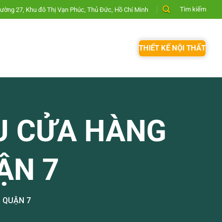
Tìm kiếm
ường 27, Khu đô Thị Vạn Phúc, Thủ Đức, Hồ Chí Minh
THIẾT KẾ NỘI THẤT
U CỬA HÀNG
ẬN 7
I QUẬN 7