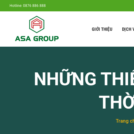
Chuyển
Hotline: 0876 886 888
đến
nội
dung
GIỚI THIỆU
DỊCH 
NHỮNG THI
THỜ
Trang c