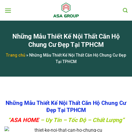
Chuyển
đến
nội
dung
Những Mẫu Thiết Kế Nội Thất Căn Hộ
Chung Cư Đẹp Tại TPHCM
Trang chủ
»
Những Mẫu Thiết Kế Nội Thất Căn Hộ Chung Cư Đẹp
Tại TPHCM
Những Mẫu Thiết Kế Nội Thất Căn Hộ Chung Cư
Đẹp Tại TPHCM
“
ASA HOME
– Uy Tín – Tốc Độ – Chất Lượng”