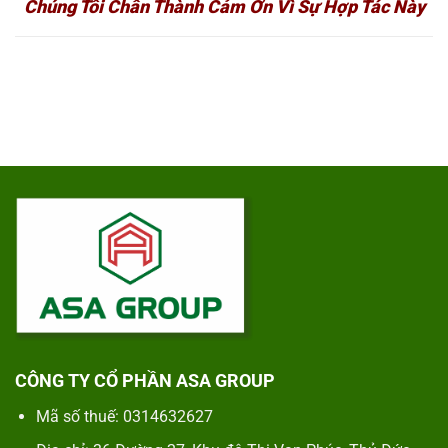
Chúng Tôi Chân Thành Cảm Ơn Vì Sự Hợp Tác Này
CÔNG TY CỔ PHẦN ASA GROUP
Mã số thuế: 0314632627