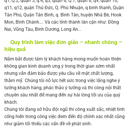
q1, Q.2, quận 3, q.4, q5, quận 6, Q.7, quận 8, q9, quận 10,
q11, q12, quận Thủ Đức, Q. Phú Nhuận, q binh thanh, Quận
Tân Phú, Quận Tân Bình, q. Bình Tân, huyện Nhà Bè, Hook
Mon, Bình Chánh…. Và các tỉnh thành lân cận như: Đồng
Nai, Vũng Tàu, Bình Dương, Long An…
Quy trình làm việc đơn giản – nhanh chóng –
hiệu quả
Nắm bắt được tâm lý khách hàng mong muốn hoàn thiện
không gian kinh doanh ưng ý trong thời gian sớm nhất
nhưng vẫn đảm bảo được yêu cầu về mặt chất lượng,
thẫm mỹ. Chúng tôi nỗ lực hết sức trong việc lắng nghe ý
tưởng khách hàng, phác thảo ý tưởng và thi công nội thất
chuyên sâu nhất để mang đến sự hài lòng tối ưu của quý
khách.
Chúng tôi đang sở hữu đội ngũ thi công xuất sắc, nhiệt tình
cống hiến trong công việc đem đến độ chỉnh xác nhất cũng
như giảm tối thiếu các vấn đề về phát sinh.