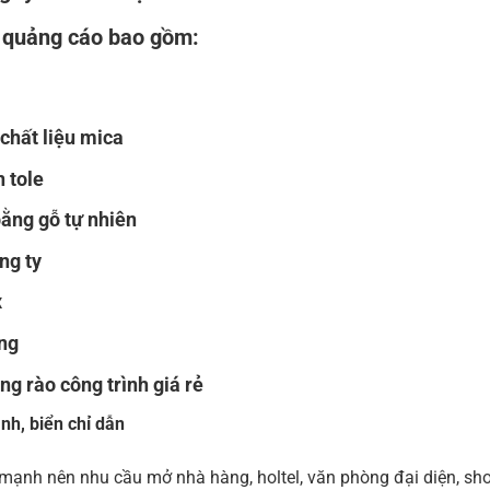
u quảng cáo bao gồm:
chất liệu mica
n tole
ằng gỗ tự nhiên
ng ty
x
ng
ng rào công trình giá rẻ
nh, biển chỉ dẫn
 mạnh nên nhu cầu mở nhà hàng, holtel, văn phòng đại diện, shop