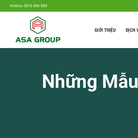
Chuyển
Hotline: 0876 886 888
đến
nội
dung
GIỚI THIỆU
DỊCH 
Những Mẫu 