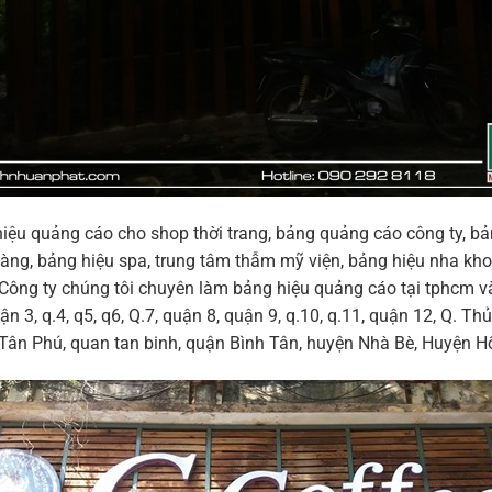
g hiệu quảng cáo cho shop thời trang, bảng quảng cáo công ty,
àng, bảng hiệu spa, trung tâm thẫm mỹ viện, bảng hiệu nha kho
Công ty chúng tôi chuyên làm bảng hiệu quảng cáo tại tphcm 
n 3, q.4, q5, q6, Q.7, quận 8, quận 9, q.10, q.11, quận 12, Q. Th
 Tân Phú, quan tan binh, quận Bình Tân, huyện Nhà Bè, Huyện 