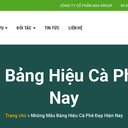
CÔNG TY CỔ PHẦN ASA GROUP
36 Đ
VỤ
ĐỐI TÁC
TIN TỨC
LIÊN HỆ
Bảng Hiệu Cà P
Nay
Trang chủ
»
Những Mẫu Bảng Hiệu Cà Phê Đẹp Hiện Nay