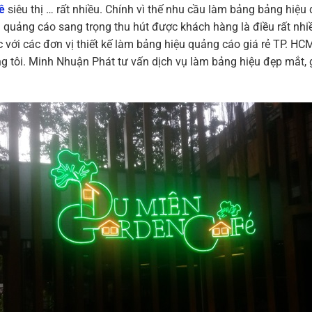
ê
siêu thị … rất nhiều. Chính vì thế nhu cầu làm bảng bảng hiệ
n quảng cáo sang trọng thu hút được khách hàng là điều rất nh
với các đơn vị thiết kế làm bảng hiệu quảng cáo giá rẻ TP. HCM
húng tôi. Minh Nhuận Phát tư vấn dịch vụ làm bảng hiệu đẹp mắt