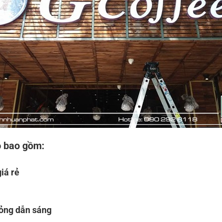
o bao gồm:
iá rẻ
ỏng dẫn sáng