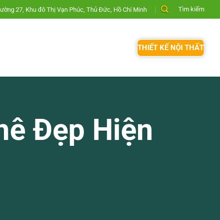
Tìm kiếm
ường 27, Khu đô Thị Vạn Phúc, Thủ Đức, Hồ Chí Minh
THIẾT KẾ NỘI THẤT
hê Đẹp Hiện