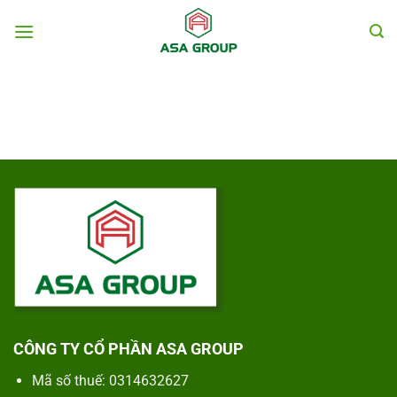
Chuyển
đến
nội
dung
CÔNG TY CỔ PHẦN ASA GROUP
Mã số thuế: 0314632627