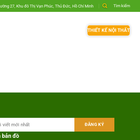
Tìm kiếm
ường 27, Khu đô Thị Vạn Phúc, Thủ Đức, Hồ Chí Minh
THIẾT KẾ NỘI THẤT
n bản đồ