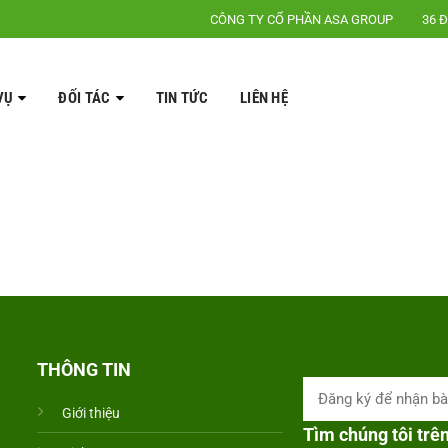
CÔNG TY CỔ PHẦN ASA GROUP
36 Đ
VỤ
ĐỐI TÁC
TIN TỨC
LIÊN HỆ
THÔNG TIN
Giới thiệu
Tìm chúng tôi trê