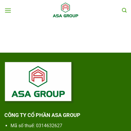
Chuyển
đến
nội
dung
CÔNG TY CỔ PHẦN ASA GROUP
Mã số thuế: 0314632627