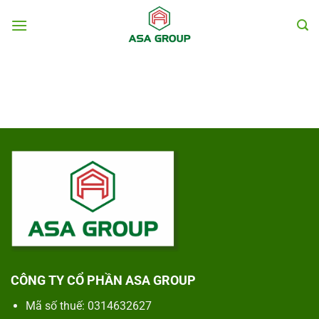
Chuyển
đến
nội
dung
CÔNG TY CỔ PHẦN ASA GROUP
Mã số thuế: 0314632627