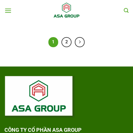
Chuyển
đến
nội
dung
1
2
CÔNG TY CỔ PHẦN ASA GROUP