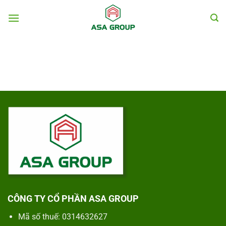
Chuyển
đến
nội
dung
CÔNG TY CỔ PHẦN ASA GROUP
Mã số thuế: 0314632627