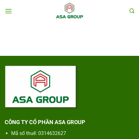
Chuyển
đến
nội
dung
CÔNG TY CỔ PHẦN ASA GROUP
Mã số thuế: 0314632627